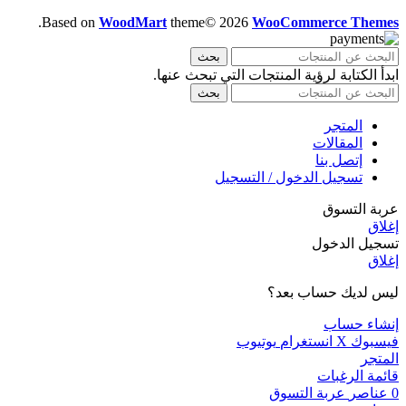
.
Based on
WoodMart
theme© 2026
WooCommerce Themes
بحث
ابدأ الكتابة لرؤية المنتجات التي تبحث عنها.
بحث
المتجر
المقالات
إتصل بنا
تسجيل الدخول / التسجيل
عربة التسوق
إغلاق
تسجيل الدخول
إغلاق
ليس لديك حساب بعد؟
إنشاء حساب
فيسبوك
X
انستغرام
يوتيوب
المتجر
قائمة الرغبات
0
عناصر
عربة التسوق