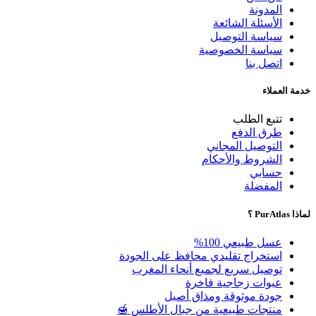
المدونة
الأسئلة الشائعة
سياسة التوصيل
سياسة الخصوصية
اتصل بنا
خدمة العملاء
تتبع الطلب
طرق الدفع
التوصيل المجاني
الشروط والأحكام
حسابي
المفضلة
لماذا PurAtlas ؟
عسل طبيعي 100%
استخراج تقليدي محافظ على الجودة
توصيل سريع لجميع أنحاء المغرب
عبوات زجاجية فاخرة
جودة موثوقة ومذاق أصيل
منتجات طبيعية من جبال الأطلس 🍯