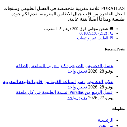
PURATLAS علامة مغربية متخصصة في العسل الطبيعي ومنتجات
النحل الفاخرة من قلب جبال الأطلس المغربية، نقدم لكم جودة
طبيعية ومذاقاً أصيلاً بثقة عالية.
🚚 شحن مجاني فوق 300 درهم 📍 المغرب
📞: (212) 681809336
💬 الطلب عبر واتساب
Recent Posts
عسل الدغموس الطبيعي: كنز مغربي للمناعة والطاقة
يونيو 28, 2026
تعليق واحد
عكبر الدغموس: سر المناعة القوية من قلب الطبيعة المغربية
يونيو 28, 2026
تعليق واحد
عسل الربيع من Puratlas: نسمة الطبيعة في كل ملعقة
يونيو 27, 2026
تعليق واحد
معلومات
الرئيسية
من نحن