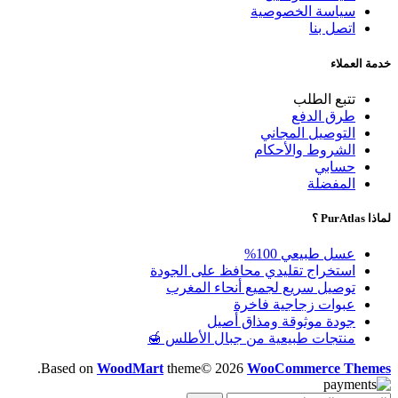
سياسة الخصوصية
اتصل بنا
خدمة العملاء
تتبع الطلب
طرق الدفع
التوصيل المجاني
الشروط والأحكام
حسابي
المفضلة
لماذا PurAtlas ؟
عسل طبيعي 100%
استخراج تقليدي محافظ على الجودة
توصيل سريع لجميع أنحاء المغرب
عبوات زجاجية فاخرة
جودة موثوقة ومذاق أصيل
منتجات طبيعية من جبال الأطلس 🍯
.
Based on
WoodMart
theme© 2026
WooCommerce Themes