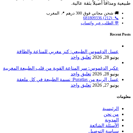
طبيعية ومذاقاً أصيلاً بثقة عالية.
🚚 شحن مجاني فوق 300 درهم 📍 المغرب
📞: (212) 681809336
💬 الطلب عبر واتساب
Recent Posts
عسل الدغموس الطبيعي: كنز مغربي للمناعة والطاقة
يونيو 28, 2026
تعليق واحد
عكبر الدغموس: سر المناعة القوية من قلب الطبيعة المغربية
يونيو 28, 2026
تعليق واحد
عسل الربيع من Puratlas: نسمة الطبيعة في كل ملعقة
يونيو 27, 2026
تعليق واحد
معلومات
الرئيسية
من نحن
المدونة
الأسئلة الشائعة
سياسة التوصيل