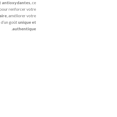
t antioxydantes
, ce
 pour renforcer votre
aire
, améliorer votre
r d’un goût
unique et
.
authentique