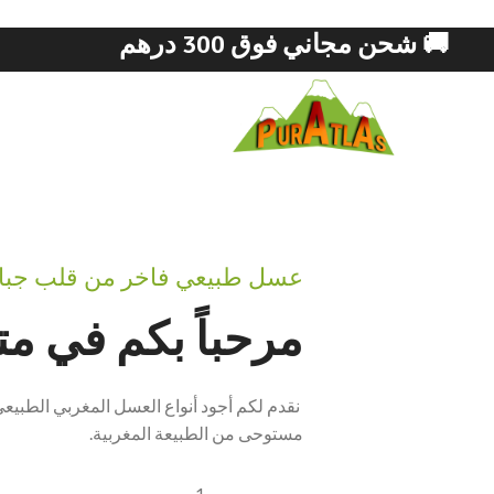
🚚 شحن مجاني فوق 300 درهم
تسوق الآن
تسوق 
أندر وأفخم أنواع
طاق
عسل طبيعي فاخر من قلب جبا
العسل الطبيعي
طبي
مرحباً بكم في متجر LAS
في المغرب
يوم
نقدم لكم أجود أنواع العسل المغربي الطبيع
اكتشف المزيد
اكتشف
مستوحى من الطبيعة المغربية.
1