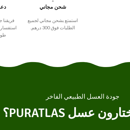
شحن مجاني
دعم
استمتع بشحن مجاني لجميع
فريقنا ج
الطلبات فوق 300 درهم.
استفسارا
طوا
جودة العسل الطبيعي الفاخر
رون عسل PURATLAS؟