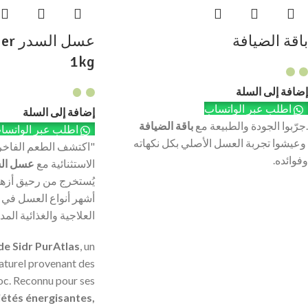
باقة الضيافة
عسل 
1kg
إضافة إلى السلة
اطلب عبر الواتساب
إضافة إلى السلة
.جرّبوا الجودة والطبيعة مع
باقة الضيافة
اطلب عبر الواتسا
وعيشوا تجربة العسل الأصلي بكل نكهاته
"اكتشف الطعم الفاخر 
وفوائده.
الاستثنائية مع
عسل الس
يُستخرج من رحيق أزها
أشهر أنواع العسل في
العلاجية والغذائية الم
de Sidr PurAtlas
, un
aturel provenant des
c. Reconnu pour ses
étés énergisantes,