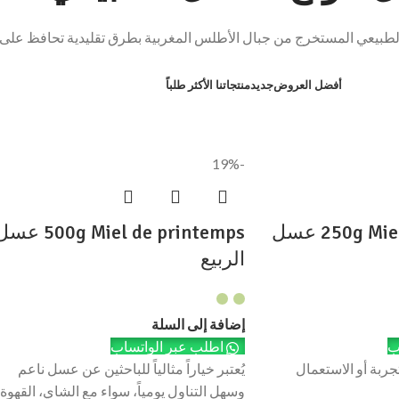
أفضل العروض
جديد
منتجاتنا الأكثر طلباً
-19%
250g Miel de printemps عسل
500g Miel de printemps ع
الربيع
إضافة إلى السلة
ب
اطلب عبر الواتساب
ربة أو الاستعمال
يُعتبر خياراً مثالياً للباحثين عن عسل ناعم
وسهل التناول يومياً، سواء مع الشاي، القهوة،