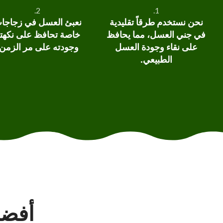
2.
1.
نحن نستخدم طرقاً تقليدية
نعبئ العسل في زجاجا
في جني العسل، مما يحافظ
خاصة تحافظ على نكهت
على نقاء وجودة العسل
وجودته على مر الزمن.
الطبيعي.
أفضل