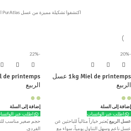
اكتشفوا تشكيلة مميزة من عسل PurAtlas الطبيعي المستخرج من جبال الأطلس المغربية بطرق تقليدية تحافظ على الجودة والفوائد الطبيعية
-22%
-20%
1kg Miel de printemps عسل
الربيع
الربيع
إضافة إلى السلة
إضافة إلى السلة
اطلب عبر الواتساب
اطلب عبر الواتسا
عسل الربيع
يُعتبر خياراً مثالياً للباحثين عن
حجم صغير مناسب للتج
عسل ناعم وسهل التناول يومياً، سواء مع
الفردي.