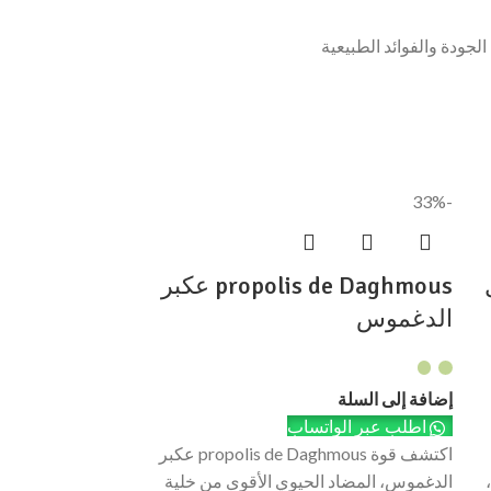
-33%
سل
propolis de Daghmous عكبر
الدغموس
إضافة إلى السلة
اطلب عبر الواتساب
اكتشف قوة propolis de Daghmous عكبر
الدغموس، المضاد الحيوي الأقوى من خلية