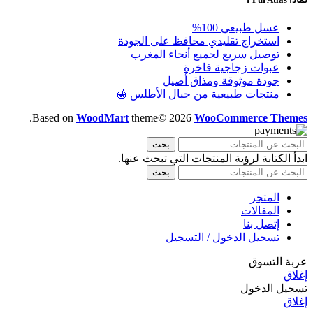
عسل طبيعي 100%
استخراج تقليدي محافظ على الجودة
توصيل سريع لجميع أنحاء المغرب
عبوات زجاجية فاخرة
جودة موثوقة ومذاق أصيل
منتجات طبيعية من جبال الأطلس 🍯
.
Based on
WoodMart
theme© 2026
WooCommerce Themes
بحث
ابدأ الكتابة لرؤية المنتجات التي تبحث عنها.
بحث
المتجر
المقالات
إتصل بنا
تسجيل الدخول / التسجيل
عربة التسوق
إغلاق
تسجيل الدخول
إغلاق