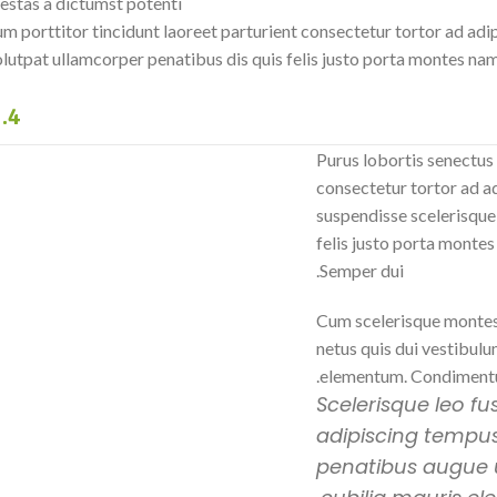
tas a dictumst potenti.
m porttitor tincidunt laoreet parturient consectetur tortor ad adip
tpat ullamcorper penatibus dis quis felis justo porta montes nam a
sign Movement
4.
Purus lobortis senectus 
consectetur tortor ad ad
suspendisse scelerisque
felis justo porta montes
Semper dui.
Cum scelerisque montes
netus quis dui vestibulu
elementum. Condimentu
Scelerisque leo f
adipiscing tempu
penatibus augue u