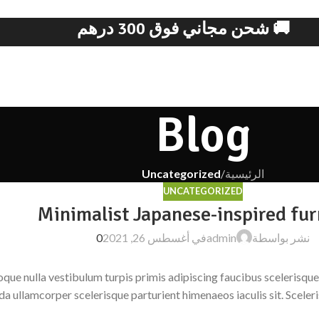
🚚 شحن مجاني فوق 300 درهم
Blog
الرئيسية
/
Uncategorized
UNCATEGORIZED
Minimalist Japanese-inspired fur
نشر بواسطة
admin
في أغسطس 26, 2021
0
oque nulla vestibulum turpis primis adipiscing faucibus scelerisque 
a ullamcorper scelerisque parturient himenaeos iaculis sit. Sceler