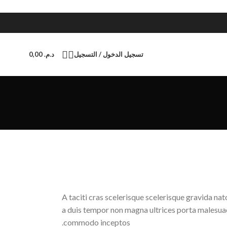
تسجيل الدخول / التسجيل
د.م.
0,00
A taciti cras scelerisque scelerisque gravida nat
a duis tempor non magna ultrices porta malesuad
commodo inceptos.