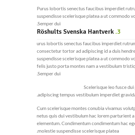
Purus lobortis senectus faucibus imperdiet rutru
suspendisse scelerisque platea a ut commodo volu
Semper dui.
Röshults Svenska Hantverk
3.
urus lobortis senectus faucibus imperdiet rutrum
consectetur tortor ad adipiscing id a duis hendr
suspendisse scelerisque platea a ut commodo vo
felis justo porta montes nam a vestibulum tristiq
Semper dui.
Scelerisque leo fusce dui
adipiscing tempus vestibulum imperdiet gravida
Cum scelerisque montes conubia vivamus volut
netus quis dui vestibulum hac lorem parturient a
elementum. Condimentum condimentum hac eges
molestie suspendisse scelerisque platea.