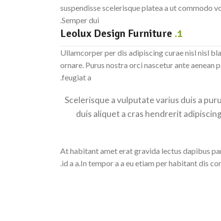
suspendisse scelerisque platea a ut commodo volu
Semper dui.
Leolux Design Furniture
1.
Ullamcorper per dis adipiscing curae nisl nisl b
ornare. Purus nostra orci nascetur ante aenean p
feugiat a.
Scelerisque a vulputate varius duis a pur
duis aliquet a cras hendrerit adipisci
At habitant amet erat gravida lectus dapibus p
id a a.In tempor a a eu etiam per habitant dis