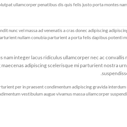
tpat ullamcorper penatibus dis quis felis justo porta montes nam a
landit nunc vel massa ad venenatis a cras donec adipiscing adipisci
arturient nullam conubia parturient a porta felis dapibus potenti 
us nam integer lacus ridiculus ullamcorper nec ac convallis
ng maecenas adipiscing scelerisque mi parturient nostra urna
suspendisse
arturient per in praesent condimentum adipiscing gravida interd
 condimentum vestibulum augue vivamus massa ullamcorper suspendi