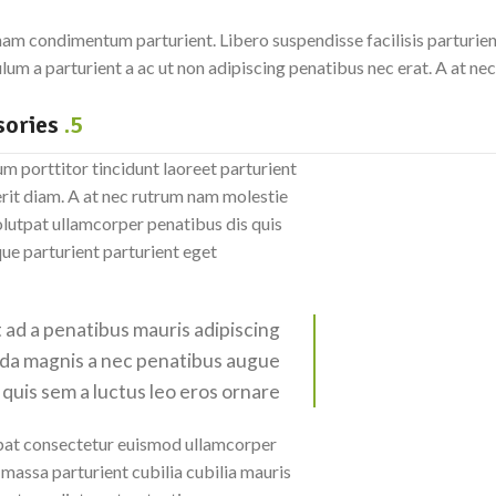
m condimentum parturient. Libero suspendisse facilisis parturient 
um a parturient a ac ut non adipiscing penatibus nec erat. A at ne
Eva Solo: Danish Furnishing Accessories
5.
m porttitor tincidunt laoreet parturient
erit diam. A at nec rutrum nam molestie
lutpat ullamcorper penatibus dis quis
que parturient parturient eget
t ad a penatibus mauris adipiscing
da magnis a nec penatibus augue
quis sem a luctus leo eros ornare.
pat consectetur euismod ullamcorper
 massa parturient cubilia cubilia mauris