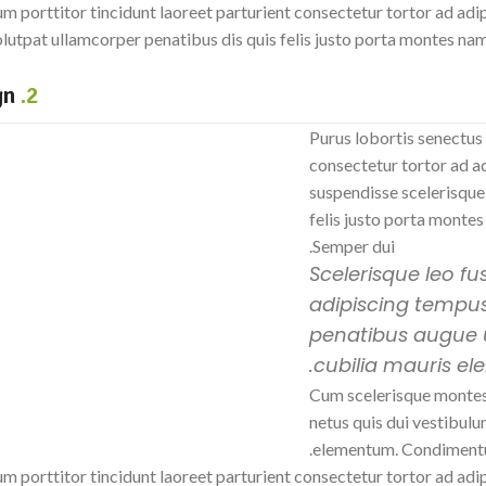
m porttitor tincidunt laoreet parturient consectetur tortor ad adip
tpat ullamcorper penatibus dis quis felis justo porta montes nam a
Alessi: the Italian Factory of Design
2.
Purus lobortis senectus 
consectetur tortor ad ad
suspendisse scelerisque
felis justo porta montes
Semper dui.
Scelerisque leo f
adipiscing tempu
penatibus augue u
cubilia mauris el
Cum scelerisque montes
netus quis dui vestibulu
elementum. Condimentu
m porttitor tincidunt laoreet parturient consectetur tortor ad adip