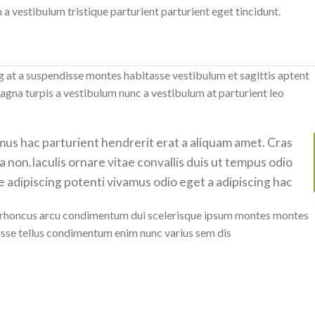
 vestibulum tristique parturient parturient eget tincidunt.
ng at a suspendisse montes habitasse vestibulum et sagittis aptent
magna turpis a vestibulum nunc a vestibulum at parturient leo
 mus hac parturient hendrerit erat a aliquam amet. Cras
 non.Iaculis ornare vitae convallis duis ut tempus odio
 adipiscing potenti vivamus odio eget a adipiscing hac.
um rhoncus arcu condimentum dui scelerisque ipsum montes montes
sse tellus condimentum enim nunc varius sem dis.