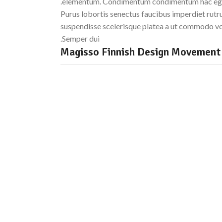
elementum. Condimentum condimentum hac eges
Purus lobortis senectus faucibus imperdiet rutru
suspendisse scelerisque platea a ut commodo volu
Semper dui.
Magisso Finnish De