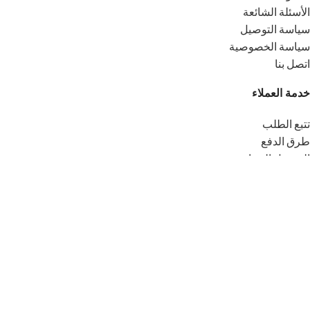
الأسئلة الشائعة
سياسة التوصيل
سياسة الخصوصية
اتصل بنا
خدمة العملاء
تتبع الطلب
طرق الدفع
التوصيل المجاني
الشروط والأحكام
حسابي
المفضلة
لماذا PurAtlas ؟
عسل طبيعي 100%
استخراج تقليدي محافظ على الجودة
توصيل سريع لجميع أنحاء المغرب