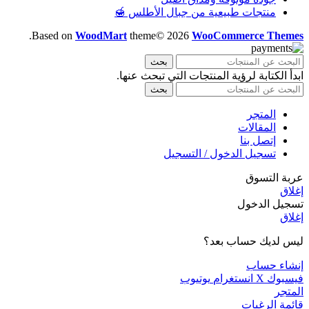
منتجات طبيعية من جبال الأطلس 🍯
.
Based on
WoodMart
theme© 2026
WooCommerce Themes
بحث
ابدأ الكتابة لرؤية المنتجات التي تبحث عنها.
بحث
المتجر
المقالات
إتصل بنا
تسجيل الدخول / التسجيل
عربة التسوق
إغلاق
تسجيل الدخول
إغلاق
ليس لديك حساب بعد؟
إنشاء حساب
فيسبوك
X
انستغرام
يوتيوب
المتجر
قائمة الرغبات