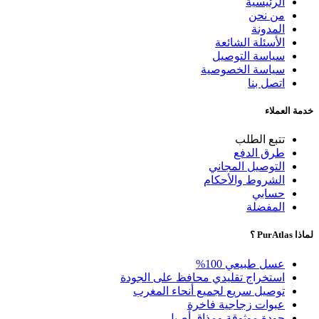
الرئيسية
من نحن
المدونة
الأسئلة الشائعة
سياسة التوصيل
سياسة الخصوصية
اتصل بنا
خدمة العملاء
تتبع الطلب
طرق الدفع
التوصيل المجاني
الشروط والأحكام
حسابي
المفضلة
لماذا PurAtlas ؟
عسل طبيعي 100%
استخراج تقليدي محافظ على الجودة
توصيل سريع لجميع أنحاء المغرب
عبوات زجاجية فاخرة
جودة موثوقة ومذاق أصيل