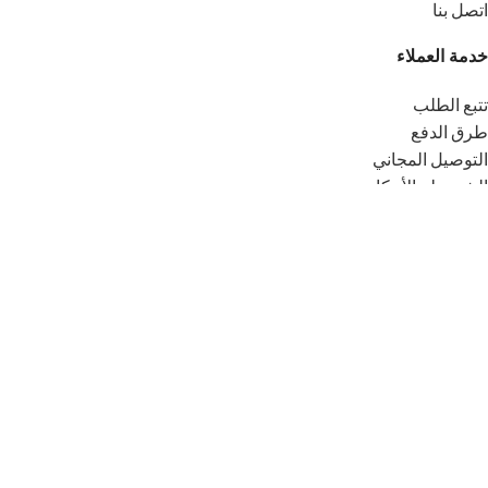
اتصل بنا
خدمة العملاء
تتبع الطلب
طرق الدفع
التوصيل المجاني
الشروط والأحكام
حسابي
المفضلة
لماذا PurAtlas ؟
عسل طبيعي 100%
استخراج تقليدي محافظ على الجودة
توصيل سريع لجميع أنحاء المغرب
عبوات زجاجية فاخرة
جودة موثوقة ومذاق أصيل
منتجات طبيعية من جبال الأطلس 🍯