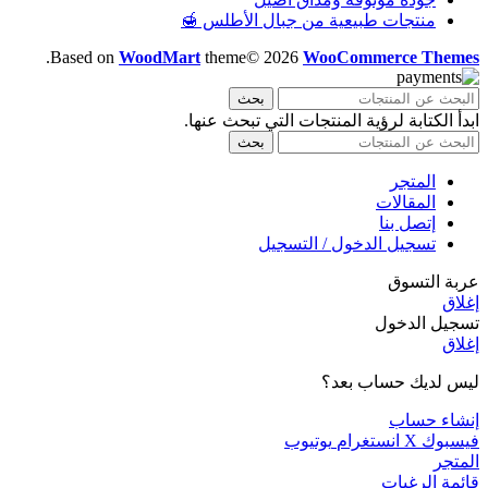
منتجات طبيعية من جبال الأطلس 🍯
.
Based on
WoodMart
theme© 2026
WooCommerce Themes
بحث
ابدأ الكتابة لرؤية المنتجات التي تبحث عنها.
بحث
المتجر
المقالات
إتصل بنا
تسجيل الدخول / التسجيل
عربة التسوق
إغلاق
تسجيل الدخول
إغلاق
ليس لديك حساب بعد؟
إنشاء حساب
فيسبوك
X
انستغرام
يوتيوب
المتجر
قائمة الرغبات