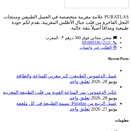
PURATLAS علامة مغربية متخصصة في العسل الطبيعي ومنتجات
النحل الفاخرة من قلب جبال الأطلس المغربية، نقدم لكم جودة
طبيعية ومذاقاً أصيلاً بثقة عالية.
🚚 شحن مجاني فوق 300 درهم 📍 المغرب
📞: (212) 681809336
💬 الطلب عبر واتساب
Recent Posts
عسل الدغموس الطبيعي: كنز مغربي للمناعة والطاقة
يونيو 28, 2026
تعليق واحد
عكبر الدغموس: سر المناعة القوية من قلب الطبيعة المغربية
يونيو 28, 2026
تعليق واحد
عسل الربيع من Puratlas: نسمة الطبيعة في كل ملعقة
يونيو 27, 2026
تعليق واحد
معلومات