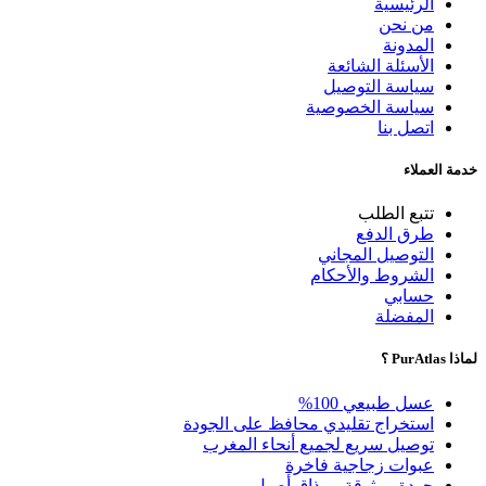
الرئيسية
من نحن
المدونة
الأسئلة الشائعة
سياسة التوصيل
سياسة الخصوصية
اتصل بنا
خدمة العملاء
تتبع الطلب
طرق الدفع
التوصيل المجاني
الشروط والأحكام
حسابي
المفضلة
لماذا PurAtlas ؟
عسل طبيعي 100%
استخراج تقليدي محافظ على الجودة
توصيل سريع لجميع أنحاء المغرب
عبوات زجاجية فاخرة
جودة موثوقة ومذاق أصيل