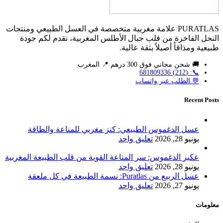
PURATLAS علامة مغربية متخصصة في العسل الطبيعي ومنتجات
النحل الفاخرة من قلب جبال الأطلس المغربية، نقدم لكم جودة
طبيعية ومذاقاً أصيلاً بثقة عالية.
🚚 شحن مجاني فوق 300 درهم 📍 المغرب
📞: (212) 681809336
💬 الطلب عبر واتساب
Recent Posts
عسل الدغموس الطبيعي: كنز مغربي للمناعة والطاقة
يونيو 28, 2026
تعليق واحد
عكبر الدغموس: سر المناعة القوية من قلب الطبيعة المغربية
يونيو 28, 2026
تعليق واحد
عسل الربيع من Puratlas: نسمة الطبيعة في كل ملعقة
يونيو 27, 2026
تعليق واحد
معلومات