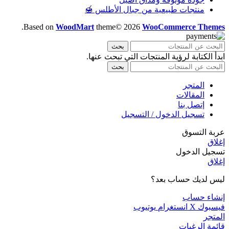
منتجات طبيعية من جبال الأطلس 🍯
.
Based on
WoodMart
theme© 2026
WooCommerce Themes
بحث
ابدأ الكتابة لرؤية المنتجات التي تبحث عنها.
بحث
المتجر
المقالات
إتصل بنا
تسجيل الدخول / التسجيل
عربة التسوق
إغلاق
تسجيل الدخول
إغلاق
ليس لديك حساب بعد؟
إنشاء حساب
فيسبوك
X
انستغرام
يوتيوب
المتجر
قائمة الرغبات