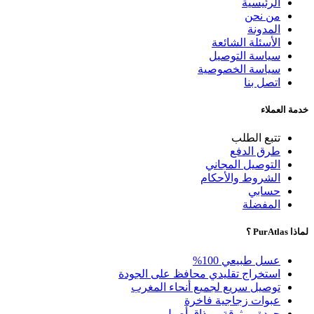
الرئيسية
من نحن
المدونة
الأسئلة الشائعة
سياسة التوصيل
سياسة الخصوصية
اتصل بنا
خدمة العملاء
تتبع الطلب
طرق الدفع
التوصيل المجاني
الشروط والأحكام
حسابي
المفضلة
لماذا PurAtlas ؟
عسل طبيعي 100%
استخراج تقليدي محافظ على الجودة
توصيل سريع لجميع أنحاء المغرب
عبوات زجاجية فاخرة
جودة موثوقة ومذاق أصيل