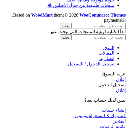
منتجات طبيعية من جبال الأطلس 🍯
.
Based on
WoodMart
theme© 2026
WooCommerce Themes
بحث
ابدأ الكتابة لرؤية المنتجات التي تبحث عنها.
بحث
المتجر
المقالات
إتصل بنا
تسجيل الدخول / التسجيل
عربة التسوق
إغلاق
تسجيل الدخول
إغلاق
ليس لديك حساب بعد؟
إنشاء حساب
فيسبوك
X
انستغرام
يوتيوب
المتجر
قائمة الرغبات