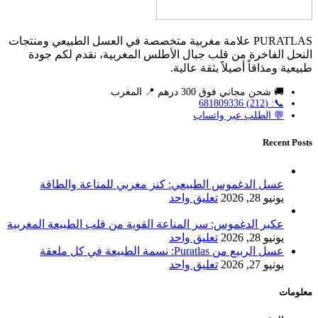
PURATLAS علامة مغربية متخصصة في العسل الطبيعي ومنتجات
النحل الفاخرة من قلب جبال الأطلس المغربية، نقدم لكم جودة
طبيعية ومذاقاً أصيلاً بثقة عالية.
🚚 شحن مجاني فوق 300 درهم 📍 المغرب
📞: (212) 681809336
💬 الطلب عبر واتساب
Recent Posts
عسل الدغموس الطبيعي: كنز مغربي للمناعة والطاقة
يونيو 28, 2026
تعليق واحد
عكبر الدغموس: سر المناعة القوية من قلب الطبيعة المغربية
يونيو 28, 2026
تعليق واحد
عسل الربيع من Puratlas: نسمة الطبيعة في كل ملعقة
يونيو 27, 2026
تعليق واحد
معلومات