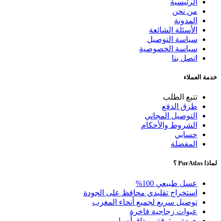
الرئيسية
من نحن
المدونة
الأسئلة الشائعة
سياسة التوصيل
سياسة الخصوصية
اتصل بنا
خدمة العملاء
تتبع الطلب
طرق الدفع
التوصيل المجاني
الشروط والأحكام
حسابي
المفضلة
لماذا PurAtlas ؟
عسل طبيعي 100%
استخراج تقليدي محافظ على الجودة
توصيل سريع لجميع أنحاء المغرب
عبوات زجاجية فاخرة
جودة موثوقة ومذاق أصيل