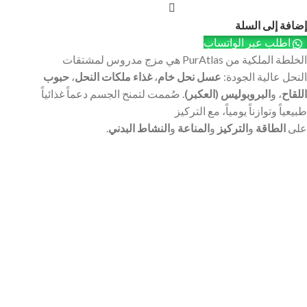
إضافة إلى السلة
اطلب عبر الواتساب
الخلطة الملكية من PurAtlas هي مزج مدروس لمشتقات
النحل عالية الجودة:
عسل نحل خام
،
غذاء ملكات النحل
،
حبوب
اللقاح
، و
البروبوليس (العكبر)
. صُممت لتمنح الجسم دعماً غذائياً
طبيعياً وتوازناً يومياً، مع التركيز
على
الطاقة
و
التركيز
و
المناعة
و
النشاط البدني
.