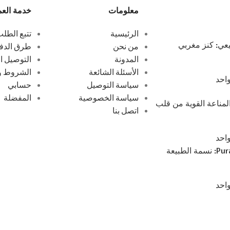
معلومات
خدمة العم
الرئيسية
تتبع الطل
ي: كنز مغربي
من نحن
طرق الدف
المدونة
التوصيل ا
الأسئلة الشائعة
الشروط وا
واحد
سياسة التوصيل
حسابي
سياسة الخصوصية
المفضلة
مناعة القوية من قلب
اتصل بنا
واحد
عسل الربيع من Puratlas: نسمة الطبيعة
واحد