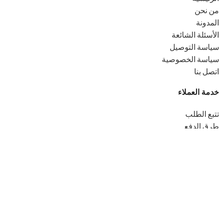
من نحن
المدونة
الأسئلة الشائعة
سياسة التوصيل
سياسة الخصوصية
اتصل بنا
خدمة العملاء
تتبع الطلب
طرق الدفع
التوصيل المجاني
الشروط والأحكام
حسابي
المفضلة
لماذا PurAtlas ؟
عسل طبيعي 100%