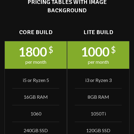
PRICING TABLES WITH IMAGE
BACKGROUND
CORE BUILD
LITE BUILD
1800
1000
$
$
per month
per month
i5 or Ryzen 5
i3 or Ryzen 3
16GB RAM
8GB RAM
1060
1050Ti
240GB SSD
120GB SSD