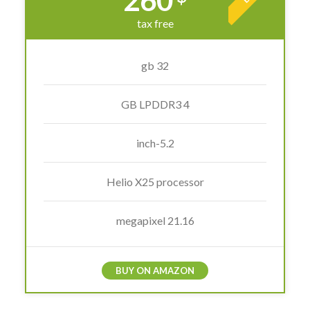
260
tax free
32 gb
4 GB LPDDR3
5.2-inch
Helio X25 processor
21.16 megapixel
BUY ON AMAZON