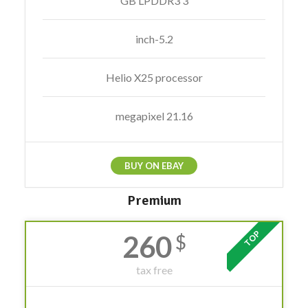
3 GB LPDDR3
5.2-inch
Helio X25 processor
21.16 megapixel
BUY ON EBAY
Premium
TOP
260
$
tax free