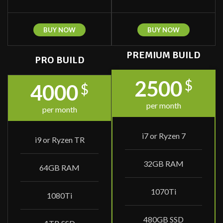
BUY NOW
BUY NOW
PREMIUM BUILD
PRO BUILD
2500
$
4000
$
per month
per month
i7 or Ryzen 7
i9 or Ryzen TR
32GB RAM
64GB RAM
1070Ti
1080Ti
480GB SSD