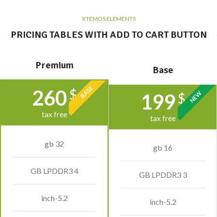
XTEMOS ELEMENTS
PRICING TABLES WITH ADD TO CART BUTTON
Premium
Base
BASE
260
$
NEW
199
$
tax free
tax free
32 gb
16 gb
4 GB LPDDR3
3 GB LPDDR3
5.2-inch
5.2-inch