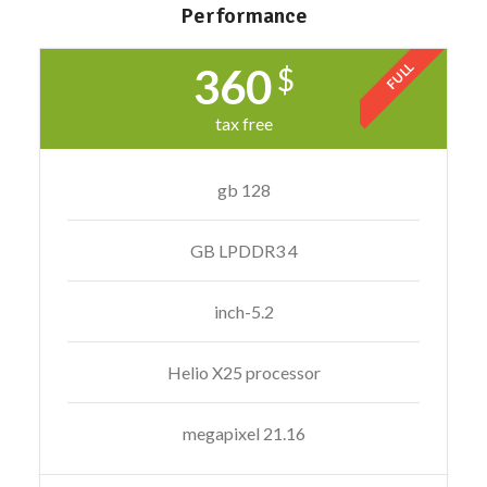
Performance
FULL
360
$
tax free
128 gb
4 GB LPDDR3
5.2-inch
Helio X25 processor
21.16 megapixel