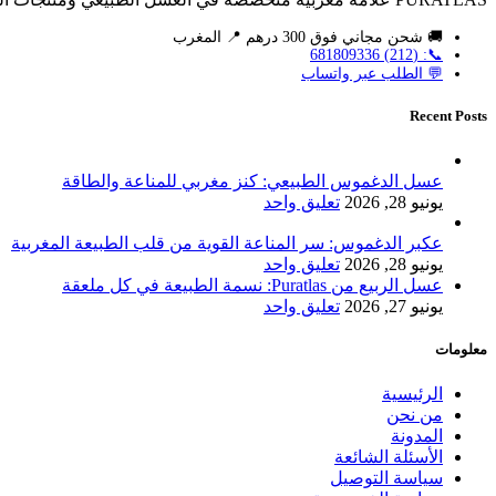
🚚 شحن مجاني فوق 300 درهم 📍 المغرب
📞: (212) 681809336
💬 الطلب عبر واتساب
Recent Posts
عسل الدغموس الطبيعي: كنز مغربي للمناعة والطاقة
يونيو 28, 2026
تعليق واحد
عكبر الدغموس: سر المناعة القوية من قلب الطبيعة المغربية
يونيو 28, 2026
تعليق واحد
عسل الربيع من Puratlas: نسمة الطبيعة في كل ملعقة
يونيو 27, 2026
تعليق واحد
معلومات
الرئيسية
من نحن
المدونة
الأسئلة الشائعة
سياسة التوصيل