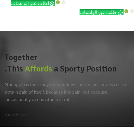
اطلب عبر الواتساب
اطلب عبر الواتساب
Together
This
Affords
a Sporty Position.
Nor again is there anyone who loves or pursues or desires to
obtain pain of itself, because it is pain, but because
occasionally circumstances toil.
View More