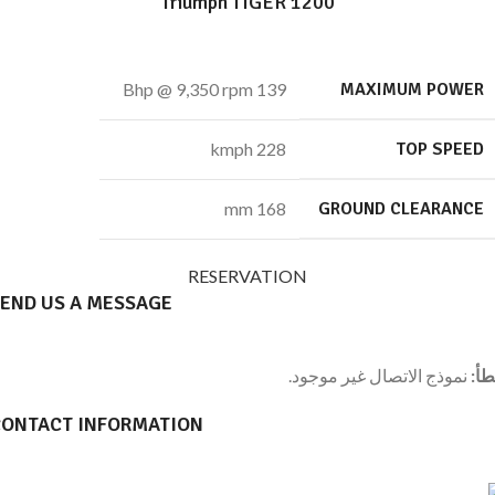
Triumph TIGER 1200
139 Bhp @ 9,350 rpm
MAXIMUM POWER
228 kmph
TOP SPEED
168 mm
GROUND CLEARANCE
RESERVATION
END US A MESSAGE
أ:
نموذج الاتصال غير موجود.
CONTACT INFORMATION