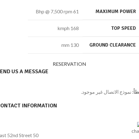
61 Bhp @ 7,500 rpm
MAXIMUM POWER
168 kmph
TOP SPEED
130 mm
GROUND CLEARANCE
RESERVATION
END US A MESSAGE
أ:
نموذج الاتصال غير موجود.
CONTACT INFORMATION
50 East 52nd Street