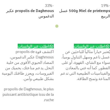
-33%
-19%
500g Miel de printemps عسل
propolis de Daghmous عكبر
الربيع
الدغموس
إضافة إلى السلة
إضافة إلى السلة
اطلب عبر الواتساب
اطلب عبر الواتساب
يُعتبر خياراً مثالياً للباحثين عن
اكتشف قوة propolis de
عسل ناعم وسهل التناول يومياً،
Daghmous عكبر الدغموس،
سواء مع الشاي، القهوة، أو على
المضاد الحيوي الأقوى من خلية
الفطور. كما أنه غني بالمعادن
النحل. يدعم مناعتك، يحميك من
والفيتامينات الطبيعية التي تدعم
الفيروسات، ويعزز طاقتك اليومية
المناعة وتمنح الطاقة.
بشكل طبيعي وآمن.
propolis de Daghmous, le plus
puissant antibiotique issu de la
ruche.