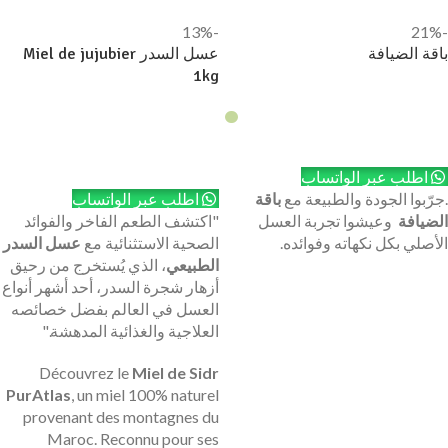
-13%
-21%
باقة الضيافة
عسل السدر Miel de jujubier
1kg
إضافة إلى السلة
إضافة إلى السلة
اطلب عبر الواتساب
.جرّبوا الجودة والطبيعة مع
باقة
اطلب عبر الواتساب
الضيافة
وعيشوا تجربة العسل
"اكتشف الطعم الفاخر والفوائد
الأصلي بكل نكهاته وفوائده.
الصحية الاستثنائية مع
عسل السدر
الطبيعي
، الذي يُستخرج من رحيق
أزهار شجرة السدر، أحد أشهر أنواع
العسل في العالم بفضل خصائصه
العلاجية والغذائية المدهشة."
Découvrez le
Miel de Sidr
PurAtlas
, un miel 100% naturel
provenant des montagnes du
Maroc. Reconnu pour ses