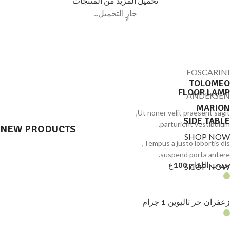
تحميل المزيد من المنتجات
جارٍ التحميل...
FOSCARINI
TOLOMEO
FLOOR LAMP
ANDERSEN
MARION
Ut noner velit praesent sagit,
SIDE TABLE
parturient vestibulum.
NEW PRODUCTS
SHOP NOW
Tempus a justo lobortis dis,
suspend porta antere.
حبوب اللقاح 100غ
SHOP NOW
زعفران حر تاليوين 1 جرام