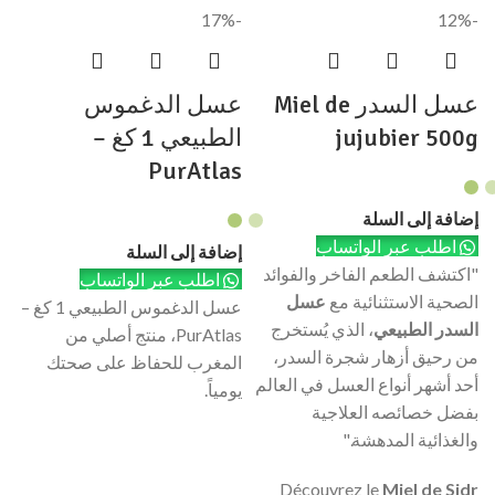
-17%
-12%
عسل السدر Miel de
عسل الدغموس
jujubier 500g
الطبيعي 1 كغ –
PurAtlas
إضافة إلى السلة
اطلب عبر الواتساب
إضافة إلى السلة
"اكتشف الطعم الفاخر والفوائد
اطلب عبر الواتساب
الصحية الاستثنائية مع
عسل
عسل الدغموس الطبيعي 1 كغ –
السدر الطبيعي
، الذي يُستخرج
PurAtlas، منتج أصلي من
من رحيق أزهار شجرة السدر،
المغرب للحفاظ على صحتك
أحد أشهر أنواع العسل في العالم
يومياً.
بفضل خصائصه العلاجية
والغذائية المدهشة."
Découvrez le
Miel de Sidr