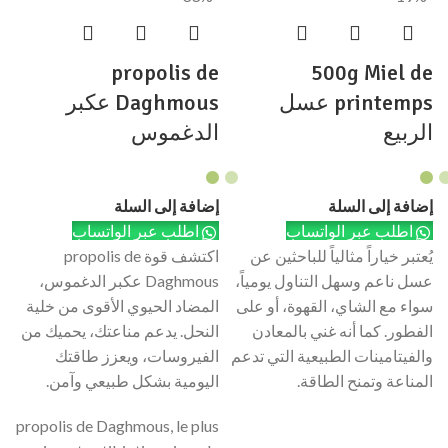
propolis de
500g Miel de
printemps عسل
Daghmous عكبر
الربيع
الدغموس
إضافة إلى السلة
إضافة إلى السلة
اطلب عبر الواتساب
اطلب عبر الواتساب
يُعتبر خياراً مثالياً للباحثين عن
اكتشف قوة propolis de
عسل ناعم وسهل التناول يومياً،
Daghmous عكبر الدغموس،
سواء مع الشاي، القهوة، أو على
المضاد الحيوي الأقوى من خلية
الفطور. كما أنه غني بالمعادن
النحل. يدعم مناعتك، يحميك من
والفيتامينات الطبيعية التي تدعم
الفيروسات، ويعزز طاقتك
المناعة وتمنح الطاقة.
اليومية بشكل طبيعي وآمن.
propolis de Daghmous, le plus