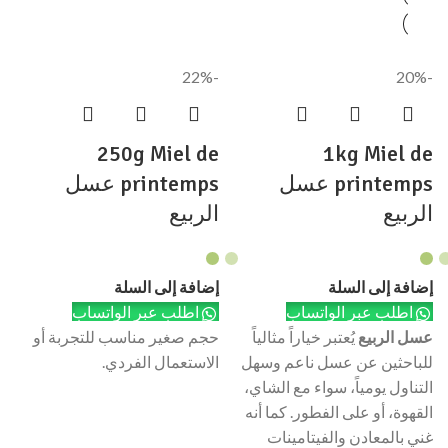
-22%
-20%
250g Miel de
1kg Miel de
printemps عسل
printemps عسل
الربيع
الربيع
إضافة إلى السلة
إضافة إلى السلة
اطلب عبر الواتساب
اطلب عبر الواتساب
عسل الربيع
يُعتبر خياراً مثالياً
حجم صغير مناسب للتجربة أو
للباحثين عن عسل ناعم وسهل
الاستعمال الفردي.
التناول يومياً، سواء مع الشاي،
القهوة، أو على الفطور. كما أنه
غني بالمعادن والفيتامينات