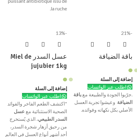
puissant antibiotique issu de
la ruche.
-13%
-21%
باقة الضيافة
عسل السدر Miel de
jujubier 1kg
إضافة إلى السلة
اطلب عبر الواتساب
إضافة إلى السلة
.جرّبوا الجودة والطبيعة مع
باقة
اطلب عبر الواتساب
الضيافة
وعيشوا تجربة العسل
"اكتشف الطعم الفاخر والفوائد
الأصلي بكل نكهاته وفوائده.
الصحية الاستثنائية مع
عسل
السدر الطبيعي
، الذي يُستخرج
من رحيق أزهار شجرة السدر،
أحد أشهر أنواع العسل في العالم