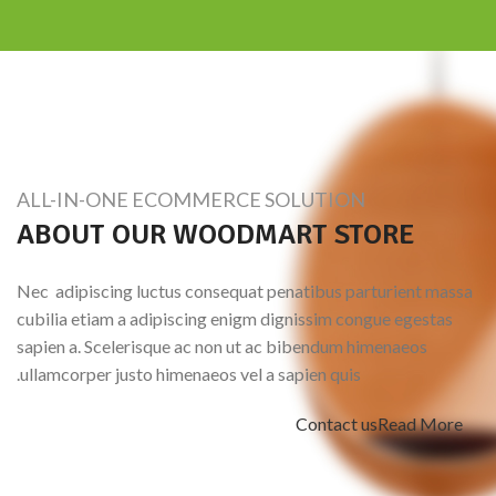
ALL-IN-ONE ECOMMERCE SOLUTION
ABOUT OUR WOODMART STORE
Nec adipiscing luctus consequat penatibus parturient massa
cubilia etiam a adipiscing enigm dignissim congue egestas
sapien a. Scelerisque ac non ut ac bibendum himenaeos
ullamcorper justo himenaeos vel a sapien quis.
Contact us
Read More