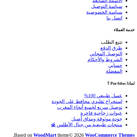
الأسئلة الشائعة
سياسة التوصيل
سياسة الخصوصية
اتصل بنا
خدمة العملاء
تتبع الطلب
طرق الدفع
التوصيل المجاني
الشروط والأحكام
حسابي
المفضلة
لماذا PurAtlas ؟
عسل طبيعي 100%
استخراج تقليدي محافظ على الجودة
توصيل سريع لجميع أنحاء المغرب
عبوات زجاجية فاخرة
جودة موثوقة ومذاق أصيل
منتجات طبيعية من جبال الأطلس 🍯
.
Based on
WoodMart
theme© 2026
WooCommerce Themes