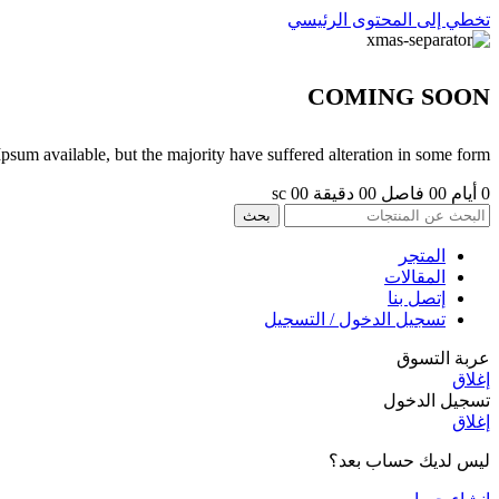
تخطي إلى المحتوى الرئيسي
COMING SOON
sum available, but the majority have suffered alteration in some form.
0
أيام
00
فاصل
00
دقيقة
00
sc
بحث
المتجر
المقالات
إتصل بنا
تسجيل الدخول / التسجيل
عربة التسوق
إغلاق
تسجيل الدخول
إغلاق
ليس لديك حساب بعد؟